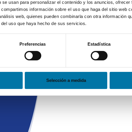
Por favor introduce t
b se usan para personalizar el contenido y los anuncios, ofrecer
tu contraseña
s, compartimos información sobre el uso que haga del sitio web 
 análisis web, quienes pueden combinarla con otra información q
r del uso que haya hecho de sus servicios.
egura
Preferencias
Estadística
s
Enviar Correo
recibidos
Selección a medida
ombinando