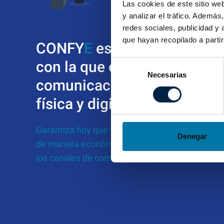
Las cookies de este sitio we
y analizar el tráfico. Ademá
redes sociales, publicidad y
que hayan recopilado a parti
CONFY
E
es la plataforma s
con la que enviar tus
Selección
Necesarias
de
comunicaciones certificada
consentimiento
física y digitalmente
Garantiza hoy que tus mensajes y archivos son 
Denegar
de manera económica y sencilla eligiendo o c
los canales de comunicación